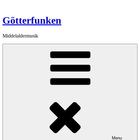
Videre
til
indhold
Götterfunken
Middelaldermusik
Menu