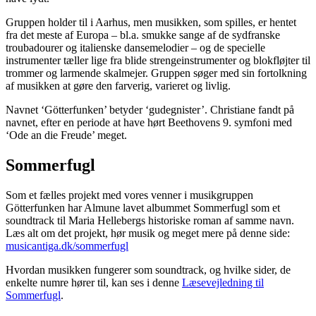
Gruppen holder til i Aarhus, men musikken, som spilles, er hentet
fra det meste af Europa – bl.a. smukke sange af de sydfranske
troubadourer og italienske dansemelodier – og de specielle
instrumenter tæller lige fra blide strengeinstrumenter og blokfløjter til
trommer og larmende skalmejer. Gruppen søger med sin fortolkning
af musikken at gøre den farverig, varieret og livlig.
Navnet ‘Götterfunken’ betyder ‘gudegnister’. Christiane fandt på
navnet, efter en periode at have hørt Beethovens 9. symfoni med
‘Ode an die Freude’ meget.
Sommerfugl
Som et fælles projekt med vores venner i musikgruppen
Götterfunken har Almune lavet albummet Sommerfugl som et
soundtrack til Maria Hellebergs historiske roman af samme navn.
Læs alt om det projekt, hør musik og meget mere på denne side:
musicantiga.dk/sommerfugl
Hvordan musikken fungerer som soundtrack, og hvilke sider, de
enkelte numre hører til, kan ses i denne
Læsevejledning til
Sommerfugl
.