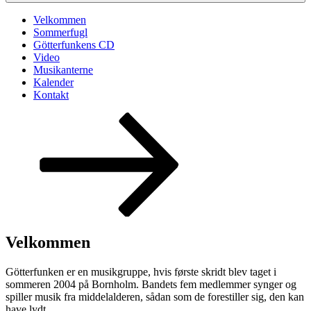
Velkommen
Sommerfugl
Götterfunkens CD
Video
Musikanterne
Kalender
Kontakt
Rul
ned
til
indhold
Velkommen
Götterfunken er en musikgruppe, hvis første skridt blev taget i
sommeren 2004 på Bornholm. Bandets fem medlemmer synger og
spiller musik fra middelalderen, sådan som de forestiller sig, den kan
have lydt.